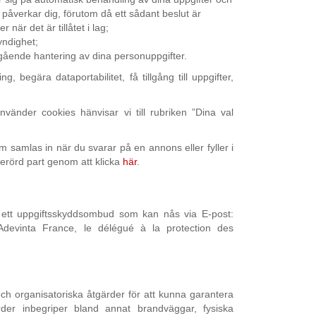
t påverkar dig, förutom då ett sådant beslut är
r när det är tillåtet i lag;
yndighet;
angående hantering av dina personuppgifter.
, begära dataportabilitet, få tillgång till uppgifter,
nvänder cookies hänvisar vi till rubriken ”Dina val
m samlas in när du svarar på en annons eller fyller i
berörd part genom att klicka
här
.
t ett uppgiftsskyddsombud som kan nås via E-post:
 Adevinta France, le délégué à la protection des
ch organisatoriska åtgärder för att kunna garantera
der inbegriper bland annat brandväggar, fysiska