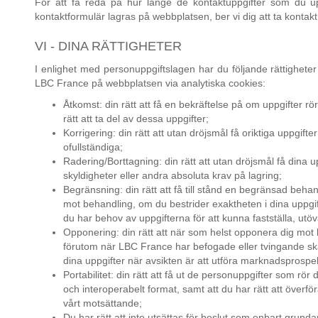
För att få reda på hur länge de kontaktuppgifter som du up
kontaktformulär lagras på webbplatsen, ber vi dig att ta konta
VI - DINA RÄTTIGHETER
I enlighet med personuppgiftslagen har du följande rättighete
LBC France på webbplatsen via analytiska cookies:
Åtkomst: din rätt att få en bekräftelse på om uppgifter rö
rätt att ta del av dessa uppgifter;
Korrigering: din rätt att utan dröjsmål få oriktiga uppgift
ofullständiga;
Radering/Borttagning: din rätt att utan dröjsmål få dina u
skyldigheter eller andra absoluta krav på lagring;
Begränsning: din rätt att få till stånd en begränsad beh
mot behandling, om du bestrider exaktheten i dina uppgift
du har behov av uppgifterna för att kunna fastställa, utöva
Opponering: din rätt att när som helst opponera dig mot
förutom när LBC France har befogade eller tvingande s
dina uppgifter när avsikten är att utföra marknadsprospe
Portabilitet: din rätt att få ut de personuppgifter som rör 
och interoperabelt format, samt att du har rätt att överfö
vårt motsättande;
Du har rätt att inte utsättas för beslut som enbart grund