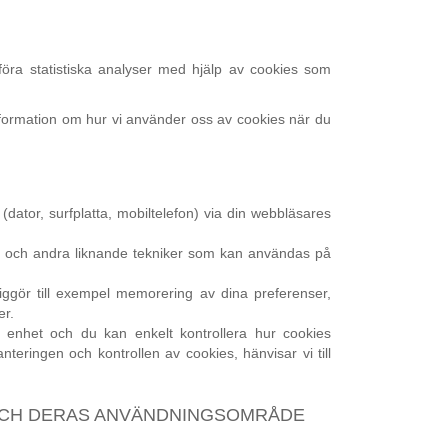
föra statistiska analyser med hjälp av cookies som
formation om hur vi använder oss av cookies när du
(dator, surfplatta, mobiltelefon) via din webbläsares
en och andra liknande tekniker som kan användas på
ggör till exempel memorering av dina preferenser,
er.
n enhet och du kan enkelt kontrollera hur cookies
nteringen och kontrollen av cookies, hänvisar vi till
E OCH DERAS ANVÄNDNINGSOMRÅDE
.