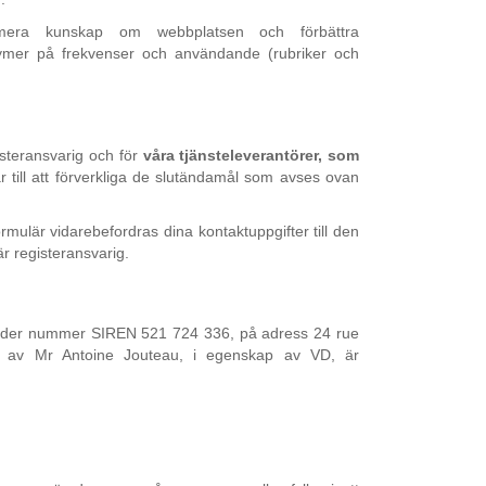
 mera kunskap om webbplatsen och förbättra
olymer på frekvenser och användande (rubriker och
isteransvarig och för
våra tjänsteleverantörer, som
ar till att förverkliga de slutändamål som avses ovan
ormulär vidarebefordras dina kontaktuppgifter till den
är registeransvarig.
, under nummer SIREN 521 724 336, på adress 24 rue
s av Mr Antoine Jouteau, i egenskap av VD, är