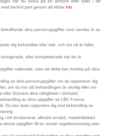
pger när du svara på en annons eller fyller i ett
kt med berörd part genom att klicka
här
.
r beträffande dina personuppgifter som samlas in av
rande dig behandlas eller inte, och om så är fallet,
er korrigerade, eller kompletterade när de är
ppgifter raderade, utan att detta kan inverka på våra
andling av dina personuppgifter om du opponerar dig
er, om du tror att behandlingen är olovlig eller om
 eller försvara dina rättigheter i domstol;
 behandling av dina uppgifter av LBC France,
käl. Du kan även opponera dig mot behandling av
ktering;
dig i ett strukturerat, allmänt använt, maskinläsbart
ra dessa uppgifter till en annan registeransvarig utan
ar sig på automatisk behandling av dina uppgifter och