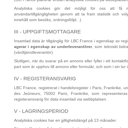
Analytiska cookies gör det möjligt för oss att få
användartillgängligheten genom att ta fram statistik och v
innehåll som besöks, ordningsföljd...).
III - UPPGIFTSMOTTAGARE
Insamlad data är tillgänglig för LBC France i egenskap av reg
agerar i egenskap av underleverantörer
, som tekniskt bidr
(värdtjänstleverantör).
Slutligen, när du svarar på en annons eller fyller i ett kontaktf
part som är upphov till annons eller formulär, och som i sin tur 
IV - REGISTERANSVARIG
LBC France, registrerat i handelsregister i Paris, Frankrike
des Jeûneurs, 75002 Paris, Frankrike, som representera
registeransvarig för data insamlad via webbplatsen.
V - LAGRINGSPERIOD
Analytiska cookies har en giltighetslängd på 13 månader.