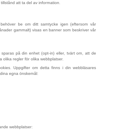
tillstånd att ta del av information.
vi behöver be om ditt samtycke igen (eftersom vår
 månader gammalt) visas en banner som beskriver vår
sparas på din enhet (opt-in) eller, tvärt om, att de
a olika regler för olika webbplatser.
ookies. Uppgifter om detta finns i din webbläsares
t dina egna önskemål:
jande webbplatser: