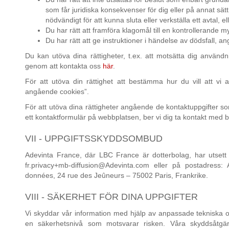
som får juridiska konsekvenser för dig eller på annat sät
nödvändigt för att kunna sluta eller verkställa ett avtal, elle
Du har rätt att framföra klagomål till en kontrollerande m
Du har rätt att ge instruktioner i händelse av dödsfall, 
Du kan utöva dina rättigheter, t.ex. att motsätta dig användning
genom att kontakta oss
här
.
För att utöva din rättighet att bestämma hur du vill att vi a
angående cookies”.
För att utöva dina rättigheter angående de kontaktuppgifter so
ett kontaktformulär på webbplatsen, ber vi dig ta kontakt med 
VII - UPPGIFTSSKYDDSOMBUD
Adevinta France, där LBC France är dotterbolag, har utset
fr.privacy+mb-diffusion@Adevinta.com eller på postadress:
données, 24 rue des Jeûneurs – 75002 Paris, Frankrike.
VIII - SÄKERHET FÖR DINA UPPGIFTER
Vi skyddar vår information med hjälp av anpassade tekniska o
en säkerhetsnivå som motsvarar risken. Våra skyddsåtgär